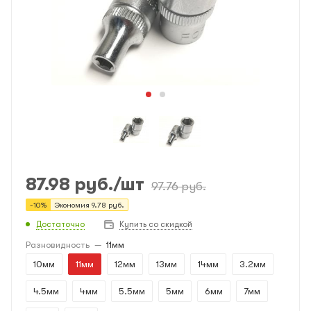
87.98
руб.
/шт
97.76
руб.
-
10
%
Экономия
9.78
руб.
Достаточно
Купить со скидкой
Разновидность
—
11мм
10мм
11мм
12мм
13мм
14мм
3.2мм
4.5мм
4мм
5.5мм
5мм
6мм
7мм