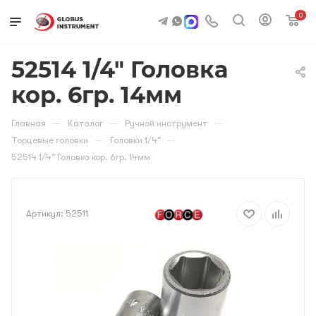
0
52514 1/4" Головка
кор. 6гр. 14мм
—
—
—
Главная
Каталог
Ручной инструмент
—
—
Торцевые головки
Головки 1/4"
52514 1/4" Головка кор. 6гр. 14мм
Артикул:
52511