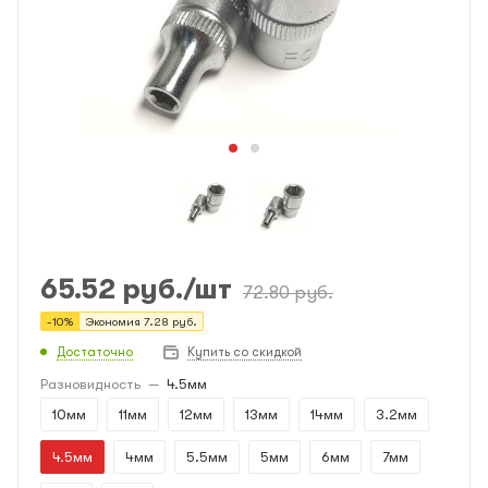
65.52
руб.
/шт
72.80
руб.
-
10
%
Экономия
7.28
руб.
Достаточно
Купить со скидкой
Разновидность
—
4.5мм
10мм
11мм
12мм
13мм
14мм
3.2мм
4.5мм
4мм
5.5мм
5мм
6мм
7мм