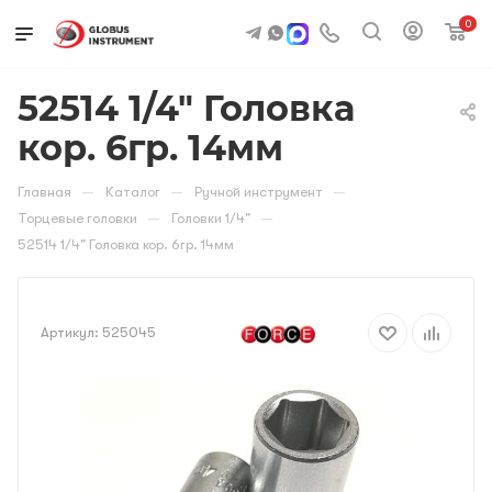
0
52514 1/4" Головка
кор. 6гр. 14мм
—
—
—
Главная
Каталог
Ручной инструмент
—
—
Торцевые головки
Головки 1/4"
52514 1/4" Головка кор. 6гр. 14мм
Артикул:
525045