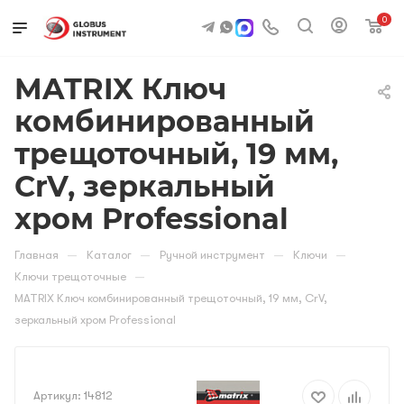
0
MATRIX Ключ
комбинированный
трещоточный, 19 мм,
CrV, зеркальный
хром Professional
—
—
—
—
Главная
Каталог
Ручной инструмент
Ключи
—
Ключи трещоточные
MATRIX Ключ комбинированный трещоточный, 19 мм, CrV,
зеркальный хром Professional
Артикул:
14812