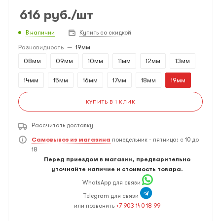
616
руб.
/шт
В наличии
Купить со скидкой
Разновидность
—
19мм
08мм
09мм
10мм
11мм
12мм
13мм
14мм
15мм
16мм
17мм
18мм
19мм
КУПИТЬ В 1 КЛИК
Рассчитать доставку
Самовывоз из магазина
понедельник - пятница: с 10 до
18
Перед приездом в магазин, предварительно
уточняйте наличие и стоимость товара.
WhatsApp для связи
Telegram для связи
или позвонить
+7 903 140 18 99