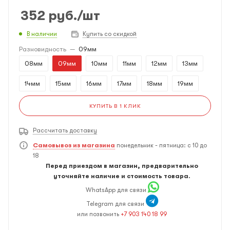
352
руб.
/шт
В наличии
Купить со скидкой
Разновидность
—
09мм
08мм
09мм
10мм
11мм
12мм
13мм
14мм
15мм
16мм
17мм
18мм
19мм
КУПИТЬ В 1 КЛИК
Рассчитать доставку
Самовывоз из магазина
понедельник - пятница: с 10 до
18
Перед приездом в магазин, предварительно
уточняйте наличие и стоимость товара.
WhatsApp для связи
Telegram для связи
или позвонить
+7 903 140 18 99