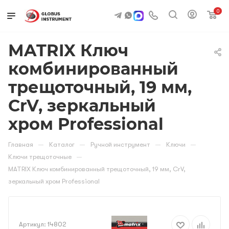
0
MATRIX Ключ
комбинированный
трещоточный, 19 мм,
CrV, зеркальный
хром Professional
—
—
—
—
Главная
Каталог
Ручной инструмент
Ключи
—
Ключи трещоточные
MATRIX Ключ комбинированный трещоточный, 19 мм, CrV,
зеркальный хром Professional
Артикул:
14802