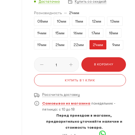
Достаточно
Купить со скидкой
Разновидность
—
24мм
08мм
10мм
11мм
12мм
13мм
14мм
15мм
16мм
17мм
18мм
19мм
21мм
22мм
24мм
9мм
В КОРЗИНУ
КУПИТЬ В 1 КЛИК
Рассчитать доставку
Самовывоз из магазина
понедельник -
пятница: с 10 до 18
Перед приездом в магазин,
предварительно уточняйте наличие и
стоимость товара.