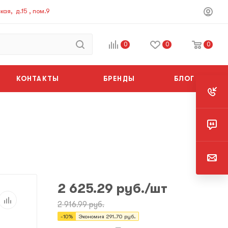
ая, д.15 , пом.9
0
0
0
КОНТАКТЫ
БРЕНДЫ
БЛОГ
2 625.29
руб.
/шт
2 916.99
руб.
-
10
%
Экономия
291.70
руб.