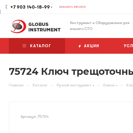
+7 903 140-18-99
ЗАКАЗАТЬ ЗВОНОК
Инструмент и Оборудование для
вашего СТО
КАТАЛОГ
АКЦИИ
УСЛ
75724 Ключ трещоточн
—
—
—
—
Главная
Каталог
Ручной инструмент
Ключи
Клю
Артикул:
75724