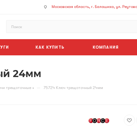
Московская область, г. Балашиха, ул. Реутовск
УГИ
КАК КУПИТЬ
КОМПАНИЯ
ый 24мм
—
чи трещоточные
75724 Ключ трещоточный 24мм