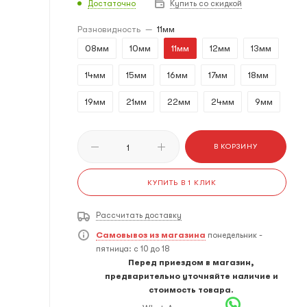
Достаточно
Купить со скидкой
Разновидность
—
11мм
08мм
10мм
11мм
12мм
13мм
14мм
15мм
16мм
17мм
18мм
19мм
21мм
22мм
24мм
9мм
В КОРЗИНУ
КУПИТЬ В 1 КЛИК
Рассчитать доставку
Самовывоз из магазина
понедельник -
пятница: с 10 до 18
Перед приездом в магазин,
предварительно уточняйте наличие и
стоимость товара.