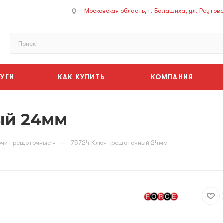
Московская область, г. Балашиха, ул. Реутовск
УГИ
КАК КУПИТЬ
КОМПАНИЯ
ый 24мм
—
чи трещоточные
75724 Ключ трещоточный 24мм