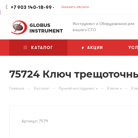
+7 903 140-18-99
ЗАКАЗАТЬ ЗВОНОК
Инструмент и Оборудование для
вашего СТО
КАТАЛОГ
АКЦИИ
УСЛ
75724 Ключ трещоточн
—
—
—
—
Главная
Каталог
Ручной инструмент
Ключи
Клю
Артикул:
75711