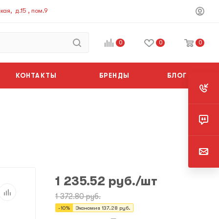
ая, д.15 , пом.9
0
0
0
КОНТАКТЫ
БРЕНДЫ
БЛОГ
1 235.52
руб.
/шт
1 372.80
руб.
-
10
%
Экономия
137.28
руб.