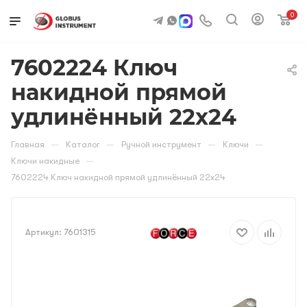
0
7602224 Ключ
накидной прямой
удлинённый 22х24
—
—
—
—
Главная
Каталог
Ручной инструмент
Ключи
—
Ключи накидные
7602224 Ключ накидной прямой удлинённый 22х24
Артикул:
7601315