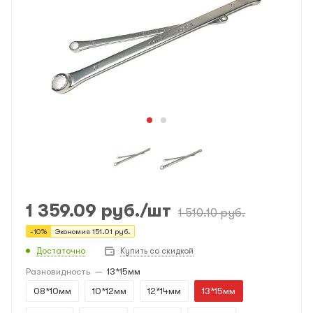
1 359.09
руб.
/шт
1 510.10
руб.
-
10
%
Экономия
151.01
руб.
Достаточно
Купить со скидкой
Разновидность
—
13*15мм
08*10мм
10*12мм
12*14мм
13*15мм