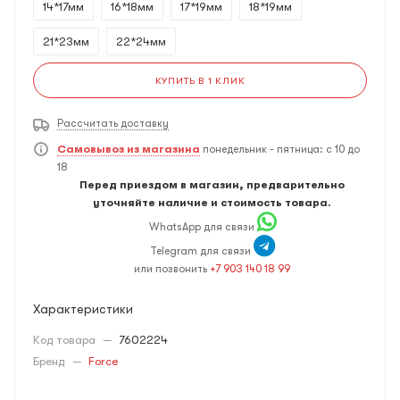
14*17мм
16*18мм
17*19мм
18*19мм
21*23мм
22*24мм
КУПИТЬ В 1 КЛИК
Рассчитать доставку
Самовывоз из магазина
понедельник - пятница: с 10 до
18
Перед приездом в магазин, предварительно
уточняйте наличие и стоимость товара.
WhatsApp для связи
Telegram для связи
или позвонить
+7 903 140 18 99
Характеристики
Код товара
—
7602224
Бренд
—
Force