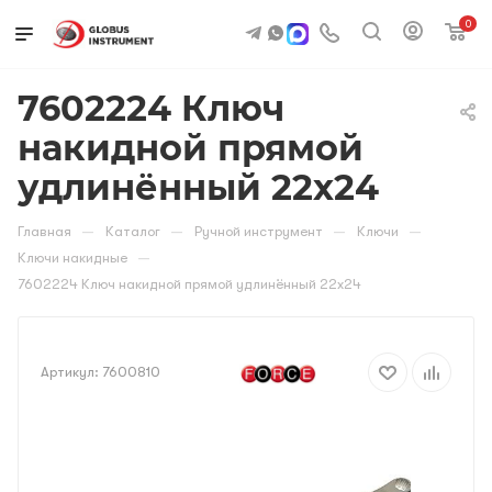
0
7602224 Ключ
накидной прямой
удлинённый 22х24
—
—
—
—
Главная
Каталог
Ручной инструмент
Ключи
—
Ключи накидные
7602224 Ключ накидной прямой удлинённый 22х24
Артикул:
7600810