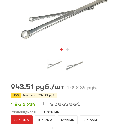
943.51
руб.
/шт
1 048.34
руб.
-
10
%
Экономия
104.83
руб.
Достаточно
Купить со скидкой
Разновидность
—
08*10мм
08*10мм
10*12мм
12*14мм
13*15мм