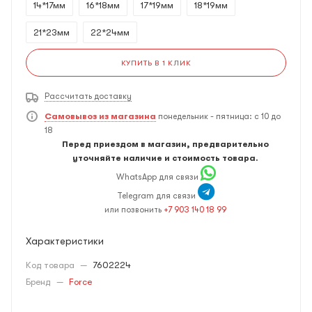
14*17мм
16*18мм
17*19мм
18*19мм
21*23мм
22*24мм
КУПИТЬ В 1 КЛИК
Рассчитать доставку
Самовывоз из магазина
понедельник - пятница: с 10 до
18
Перед приездом в магазин, предварительно
уточняйте наличие и стоимость товара.
WhatsApp для связи
Telegram для связи
или позвонить
+7 903 140 18 99
Характеристики
Код товара
—
7602224
Бренд
—
Force