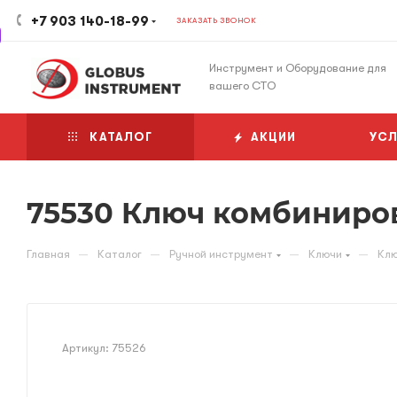
+7 903 140-18-99
ЗАКАЗАТЬ ЗВОНОК
Инструмент и Оборудование для
вашего СТО
КАТАЛОГ
АКЦИИ
УСЛ
75530 Ключ комбиниро
—
—
—
—
Главная
Каталог
Ручной инструмент
Ключи
Клю
Артикул:
75526