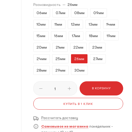
Разновидность
—
26мм
06мм
07мм
08мм
09мм
10мм
11мм
12мм
13мм
14мм
15мм
16мм
17мм
18мм
19мм
20мм
21мм
22мм
23мм
24мм
25мм
26мм
27мм
28мм
29мм
30мм
В КОРЗИНУ
КУПИТЬ В 1 КЛИК
Рассчитать доставку
Самовывоз из магазина
понедельник -