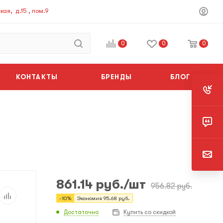
ая, д.15 , пом.9
0
0
0
КОНТАКТЫ
БРЕНДЫ
БЛОГ
861.14
руб.
/шт
956.82
руб.
-
10
%
Экономия
95.68
руб.
Достаточно
Купить со скидкой