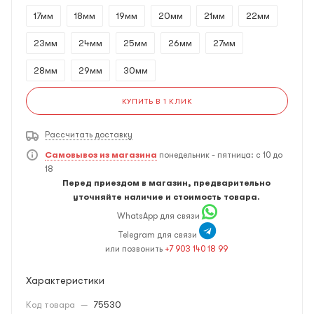
17мм
18мм
19мм
20мм
21мм
22мм
23мм
24мм
25мм
26мм
27мм
28мм
29мм
30мм
КУПИТЬ В 1 КЛИК
Рассчитать доставку
Самовывоз из магазина
понедельник - пятница: с 10 до
18
Перед приездом в магазин, предварительно
уточняйте наличие и стоимость товара.
WhatsApp для связи
Telegram для связи
или позвонить
+7 903 140 18 99
Характеристики
Код товара
—
75530