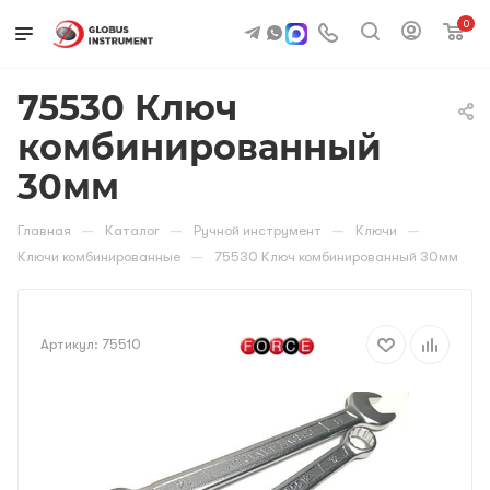
0
75530 Ключ
комбинированный
30мм
—
—
—
—
Главная
Каталог
Ручной инструмент
Ключи
—
Ключи комбинированные
75530 Ключ комбинированный 30мм
Артикул:
75510