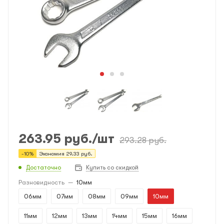
263.95
руб.
/шт
293.28
руб.
-
10
%
Экономия
29.33
руб.
Достаточно
Купить со скидкой
Разновидность
—
10мм
06мм
07мм
08мм
09мм
10мм
11мм
12мм
13мм
14мм
15мм
16мм