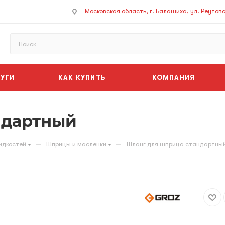
Московская область, г. Балашиха, ул. Реутовск
УГИ
КАК КУПИТЬ
КОМПАНИЯ
ндартный
—
—
идкостей
Шприцы и масленки
Шланг для шприца стандартны