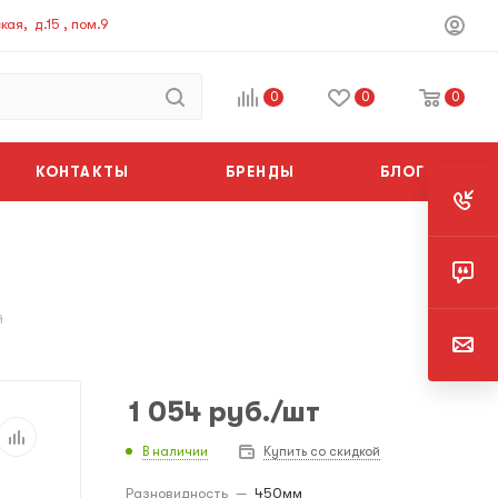
ая, д.15 , пом.9
0
0
0
КОНТАКТЫ
БРЕНДЫ
БЛОГ
й
1 054
руб.
/шт
В наличии
Купить со скидкой
Разновидность
—
450мм