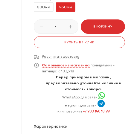
300мм
450мм
В КОРЗИНУ
КУПИТЬ В 1 КЛИК
Рассчитать доставку
Самовывоз из магазина
понедельник -
пятница: с 10 до 18
Перед приездом в магазин,
предварительно уточняйте наличие и
стоимость товара.
WhatsApp для связи
Telegram для связи
или позвонить
+7 903 140 18 99
Характеристики