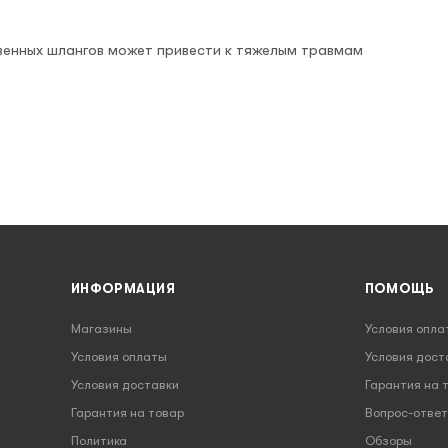
венных шлангов может привести к тяжелым травмам
ИНФОРМАЦИЯ
ПОМОЩЬ
Магазины
Условия опла
Условия оплаты
Условия дост
Условия доставки
Гарантия на 
Гарантия на товар
Вопрос-ответ
Политика
Обзоры