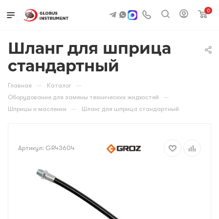
0
Шланг для шприца
стандартный
—
—
Главная
Каталог
—
Оборудование для замены технических жидкостей
—
Шприцы и масленки
Шланг для шприца стандартный
Артикул:
GR43604