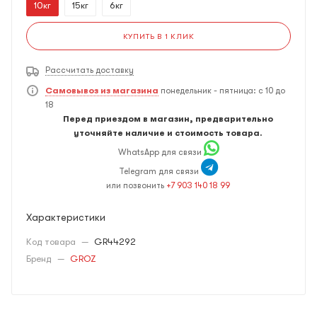
10кг
15кг
6кг
КУПИТЬ В 1 КЛИК
Рассчитать доставку
Самовывоз из магазина
понедельник - пятница: с 10 до
18
Перед приездом в магазин, предварительно
уточняйте наличие и стоимость товара.
WhatsApp для связи
Telegram для связи
или позвонить
+7 903 140 18 99
Характеристики
Код товара
—
GR44292
Бренд
—
GROZ