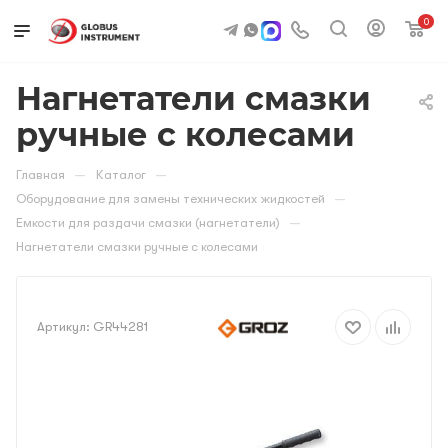
0
Нагнетатели смазки
ручные с колесами
—
—
Главная
Каталог
—
Оборудование для замены технических жидкостей
—
Емкости для раздачи смазки (нагнетатели)
Нагнетатели смазки ручные с колесами
Артикул:
GR44281