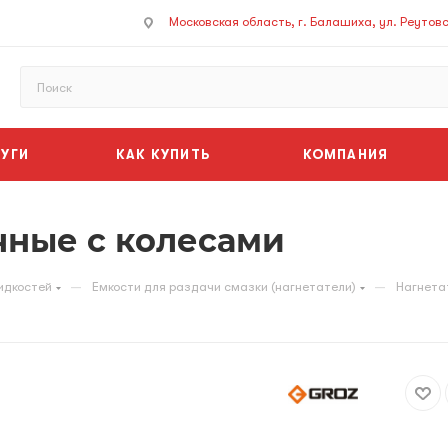
Московская область, г. Балашиха, ул. Реутовск
УГИ
КАК КУПИТЬ
КОМПАНИЯ
чные с колесами
—
—
идкостей
Емкости для раздачи смазки (нагнетатели)
Нагнета