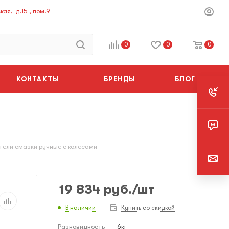
ая, д.15 , пом.9
0
0
0
КОНТАКТЫ
БРЕНДЫ
БЛОГ
тели смазки ручные с колесами
19 834
руб.
/шт
В наличии
Купить со скидкой
Разновидность
—
6кг