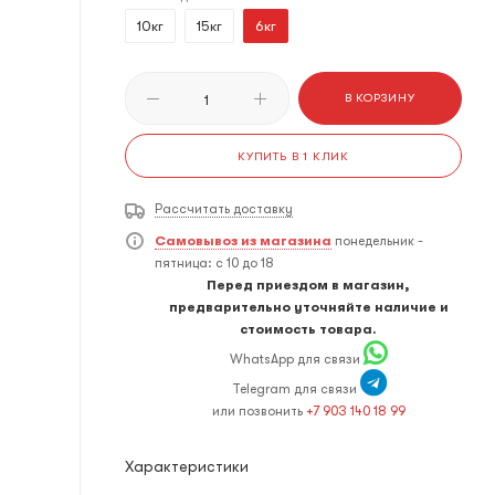
10кг
15кг
6кг
В КОРЗИНУ
КУПИТЬ В 1 КЛИК
Рассчитать доставку
Самовывоз из магазина
понедельник -
пятница: с 10 до 18
Перед приездом в магазин,
предварительно уточняйте наличие и
стоимость товара.
WhatsApp для связи
Telegram для связи
или позвонить
+7 903 140 18 99
Характеристики