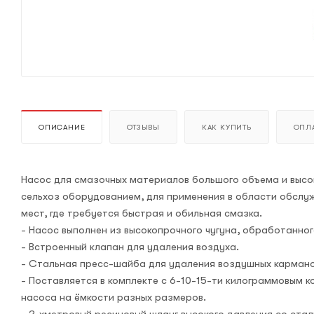
ОПИСАНИЕ
ОТЗЫВЫ
КАК КУПИТЬ
ОПЛА
Насос для смазочных материалов большого объема и высок
сельхоз оборудованием, для применения в области обслу
мест, где требуется быстрая и обильная смазка.
- Насос выполнен из высокопрочного чугуна, обработанног
- Встроенный клапан для удаления воздуха.
- Стальная пресс-шайба для удаления воздушных кармано
- Поставляется в комплекте с 6-10-15-ти килограммовым к
насоса на ёмкости разных размеров.
- 2-хметровый резиновый шланг высокого давления со стал