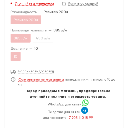
Уточняйте у менеджера
Купить со скидкой
Разновидность
—
Ресивер 200л
Ресивер 200л
Производительность
—
385 л/м
385 л/м
430 л/м
Давление
—
10
10
Рассчитать доставку
Самовывоз из магазина
понедельник - пятница: с 10 до
18
Перед приездом в магазин, предварительно
уточняйте наличие и стоимость товара.
WhatsApp для связи
Telegram для связи
или позвонить
+7 903 140 18 99