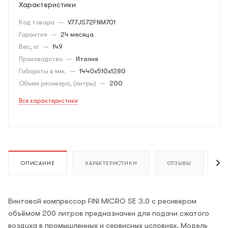
Характеристики
Код товара
—
V77JS72FNM701
Гарантия
—
24 месяца
Вес, кг
—
149
Производство
—
Италия
Габариты в мм.
—
1440x510x1280
Объем ресивера, (литры)
—
200
Все характеристики
ОПИСАНИЕ
ХАРАКТЕРИСТИКИ
ОТЗЫВЫ
К
Винтовой компрессор FINI MICRO SE 3.0 с ресивером
объёмом 200 литров предназначен для подачи сжатого
воздуха в промышленных и сервисных условиях. Модель