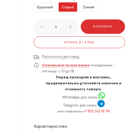
Красный
Серый
Синий
В КОРЗИНУ
КУПИТЬ В 1 КЛИК
Рассчитать доставку
Самовывоз из магазина
понедельник -
пятница: с 10 до 18
Перед приездом в магазин,
предварительно уточняйте наличие и
стоимость товара.
WhatsApp для связи
Telegram для связи
или позвонить
+7 903 140 18 99
Характеристики