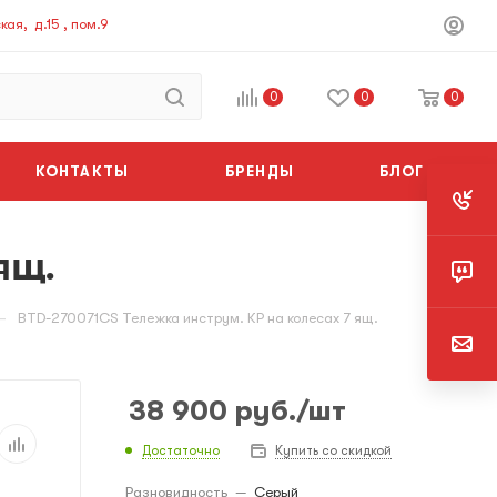
ая, д.15 , пом.9
0
0
0
КОНТАКТЫ
БРЕНДЫ
БЛОГ
ящ.
—
BTD-270071CS Тележка инструм. КР на колесах 7 ящ.
38 900
руб.
/шт
Достаточно
Купить со скидкой
Разновидность
—
Серый