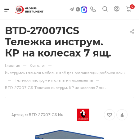
0
BTD-270071CS
Тележка инструм.
КР на колесах 7 ящ.
—
—
Главная
Каталог
Инструментальная мебель и всё для организации рабочей зоны
—
—
Тележки инструментальные и ложементы
BTD-270071CS Тележка инструм. КР на колесах 7 ящ.
Артикул:
BTD-270071CS blu