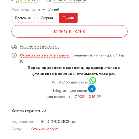
Купить со скидкой
Разновидность
—
Синий
Красный
Серый
Синий
КУПИТЬ В 1 КЛИК
Рассчитать доставку
Самовывоз из магазина
понедельник - пятница: с 10 до
18
Перед приездом в магазин, предварительно
уточняйте наличие и стоимость товара.
WhatsApp для связи
Telegram для связи
или позвонить
+7 903 140 18 99
Характеристики
Код товара
—
BTD-270071CS red
Бренд
—
Станкоимпорт