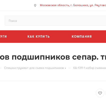
Московская область, г. Балашиха, ул. Реутовск
УГИ
КАК КУПИТЬ
КОМПАНИЯ
ков подшипников сепар. 
—
—
Специнструмент для съема подшипников
KA-1311-1 набор съемн