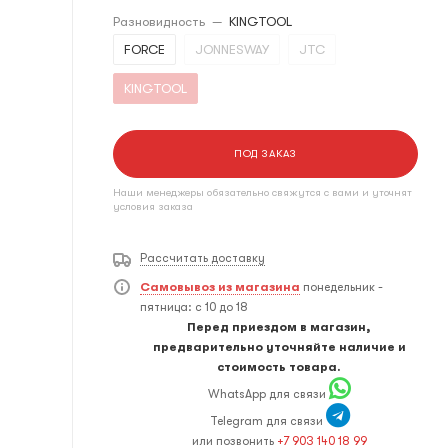
Разновидность
—
KINGTOOL
FORCE
JONNESWAY
JTC
KINGTOOL
ПОД ЗАКАЗ
Наши менеджеры обязательно свяжутся с вами и уточнят
условия заказа
Рассчитать доставку
Самовывоз из магазина
понедельник -
пятница: с 10 до 18
Перед приездом в магазин,
предварительно уточняйте наличие и
стоимость товара.
WhatsApp для связи
Telegram для связи
или позвонить
+7 903 140 18 99