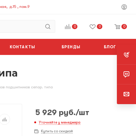
ая, д.15 , пом.9
0
0
0
КОНТАКТЫ
БРЕНДЫ
БЛОГ
типа
иков подшипников сепар. типа
5 929
руб.
/шт
Уточняйте у менеджера
Купить со скидкой