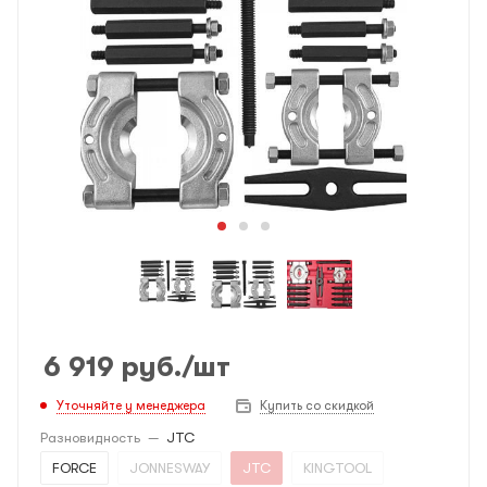
6 919
руб.
/шт
Уточняйте у менеджера
Купить со скидкой
Разновидность
—
JTC
FORCE
JONNESWAY
JTC
KINGTOOL