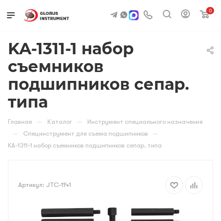
0
KA-1311-1 набор
съемников
подшипников сепар.
типа
—
—
Главная
Каталог
Инструмент специального назначения
—
—
Специнструмент для съема подшипников
KA-1311-1 набор съемников подшипников сепар. типа
Артикул:
JTC-1141