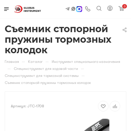
0
Съемник стопорной
пружины тормозных
колодок
—
—
Главная
Каталог
Инструмент специального назначения
—
—
Специнструмент для ходовой части
—
Специнструмент для тормозной системы
Съемник стопорной пружины тормозных колодок
Артикул:
JTC-1708