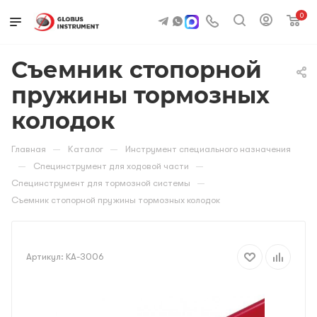
0
Съемник стопорной
пружины тормозных
колодок
—
—
Главная
Каталог
Инструмент специального назначения
—
—
Специнструмент для ходовой части
—
Специнструмент для тормозной системы
Съемник стопорной пружины тормозных колодок
Артикул:
KA-3006