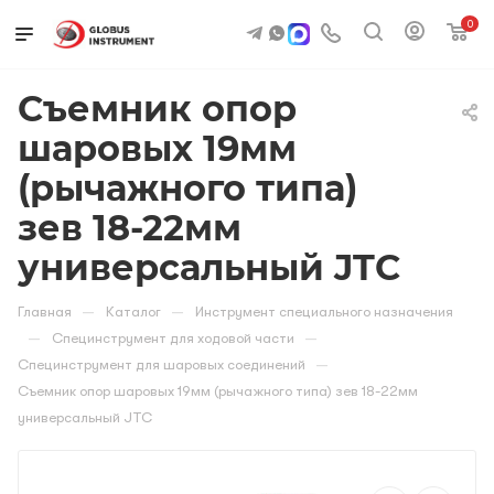
0
Съемник опор
шаровых 19мм
(рычажного типа)
зев 18-22мм
универсальный JTC
—
—
Главная
Каталог
Инструмент специального назначения
—
—
Специнструмент для ходовой части
—
Специнструмент для шаровых соединений
Съемник опор шаровых 19мм (рычажного типа) зев 18-22мм
универсальный JTC