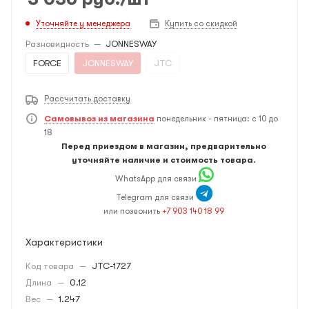
Уточняйте у менеджера
Купить со скидкой
Разновидность
—
JONNESWAY
FORCE
JONNESWAY
JTC
Рассчитать доставку
Самовывоз из магазина
понедельник - пятница: с 10 до
18
Перед приездом в магазин, предварительно
уточняйте наличие и стоимость товара.
WhatsApp для связи
Telegram для связи
или позвонить
+7 903 140 18 99
Характеристики
Код товара
—
JTC-1727
Длина
—
0.12
Вес
—
1.247