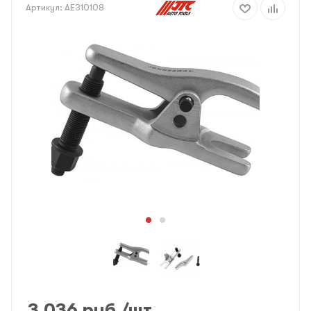
Артикул:
AE310108
3 036
руб.
/шт