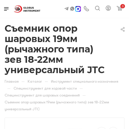
0
Съемник опор
шаровых 19мм
(рычажного типа)
зев 18-22мм
универсальный JTC
—
—
Главная
Каталог
Инструмент специального назначения
—
—
Специнструмент для ходовой части
—
Специнструмент для шаровых соединений
Съемник опор шаровых 19мм (рычажного типа) зев 18-22мм
универсальный JTC