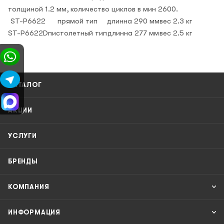
толщиной 1.2 мм, количество циклов в мин 2600.
ST-P6622
прямой тип
длинна 290 мм
вес 2.3 кг
ST-P6622D
пистолетный тип
длинна 277 мм
вес 2.5 кг
КАТАЛОГ
АКЦИИ
УСЛУГИ
БРЕНДЫ
КОМПАНИЯ
ИНФОРМАЦИЯ