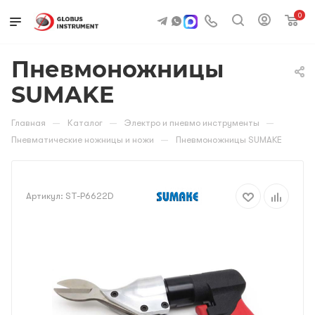
0
Пневмоножницы
SUMAKE
—
—
—
Главная
Каталог
Электро и пневмо инструменты
—
Пневматические ножницы и ножи
Пневмоножницы SUMAKE
Артикул:
ST-P6622D