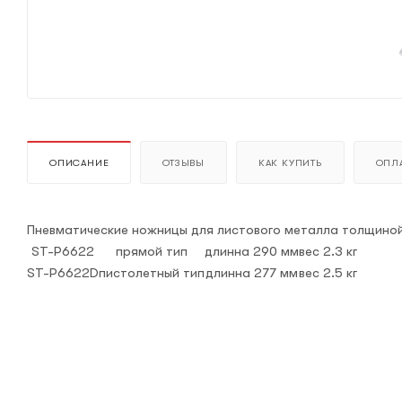
ОПИСАНИЕ
ОТЗЫВЫ
КАК КУПИТЬ
ОПЛА
Пневматические ножницы для листового металла толщиной 1
ST-P6622
прямой тип
длинна 290 мм
вес 2.3 кг
ST-P6622D
пистолетный тип
длинна 277 мм
вес 2.5 кг