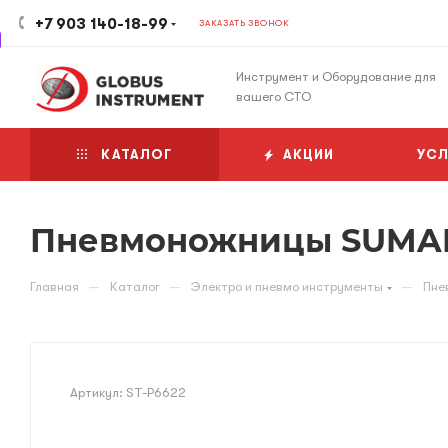
+7 903 140-18-99
ЗАКАЗАТЬ ЗВОНОК
Инструмент и Оборудование для
вашего СТО
КАТАЛОГ
АКЦИИ
УСЛ
Пневмоножницы SUMA
—
—
—
Главная
Каталог
Электро и пневмо инструменты
Пне
Артикул:
ST-P6622