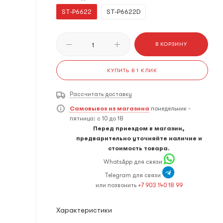
ST-P6622
ST-P6622D
В КОРЗИНУ
КУПИТЬ В 1 КЛИК
Рассчитать доставку
Самовывоз из магазина
понедельник -
пятница: с 10 до 18
Перед приездом в магазин,
предварительно уточняйте наличие и
стоимость товара.
WhatsApp для связи
Telegram для связи
или позвонить
+7 903 140 18 99
Характеристики