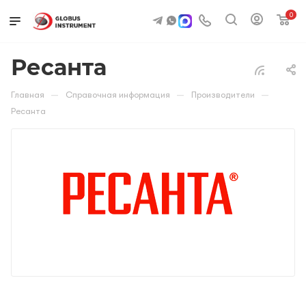
0
Ресанта
—
—
—
Главная
Справочная информация
Производители
Ресанта