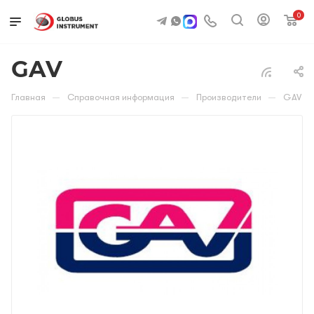
0
GAV
—
—
—
Главная
Справочная информация
Производители
GAV