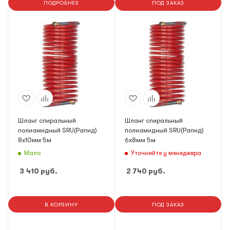
ПОДРОБНЕЕ
ПОД ЗАКАЗ
Шланг спиральный
Шланг спиральный
полиамидный SRU(Рапид)
полиамидный SRU(Рапид)
8х10мм 5м
6х8мм 5м
Мало
Уточняйте у менеджера
3 410
руб.
2 740
руб.
В КОРЗИНУ
ПОД ЗАКАЗ