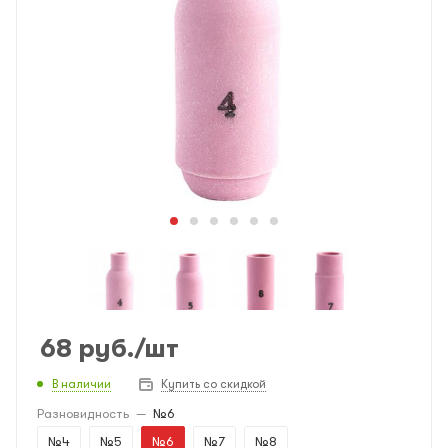
68
руб.
/шт
В наличии
Купить со скидкой
Разновидность
—
№6
№4
№5
№6
№7
№8