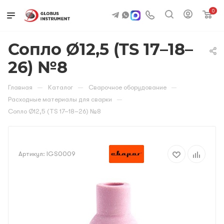
0
Сопло Ø12,5 (TS 17–18–
26) №8
—
—
—
Главная
Каталог
Сварочное оборудование
—
Расходные материалы для сварки
Сопло Ø12,5 (TS 17–18–26) №8
Артикул:
IGS0009