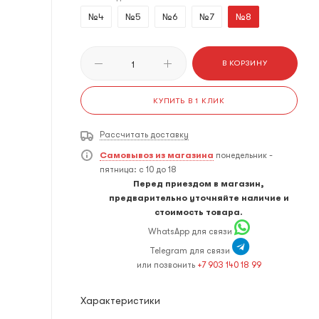
№4
№5
№6
№7
№8
В КОРЗИНУ
КУПИТЬ В 1 КЛИК
Рассчитать доставку
Самовывоз из магазина
понедельник -
пятница: с 10 до 18
Перед приездом в магазин,
предварительно уточняйте наличие и
стоимость товара.
WhatsApp для связи
Telegram для связи
или позвонить
+7 903 140 18 99
Характеристики