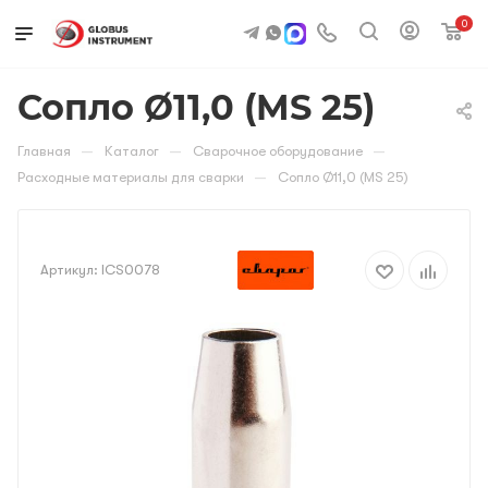
0
Сопло Ø11,0 (MS 25)
—
—
—
Главная
Каталог
Сварочное оборудование
—
Расходные материалы для сварки
Сопло Ø11,0 (MS 25)
Артикул:
ICS0078