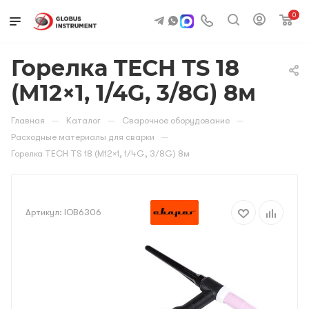
0
Горелка TECH TS 18
(M12×1, 1/4G, 3/8G) 8м
—
—
—
Главная
Каталог
Сварочное оборудование
—
Расходные материалы для сварки
Горелка TECH TS 18 (M12×1, 1/4G, 3/8G) 8м
Артикул:
IOB6306