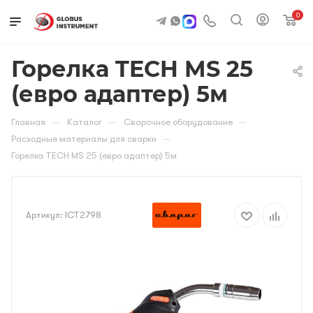
0
Горелка TECH MS 25
(евро адаптер) 5м
—
—
—
Главная
Каталог
Сварочное оборудование
—
Расходные материалы для сварки
Горелка TECH MS 25 (евро адаптер) 5м
Артикул:
ICT2798