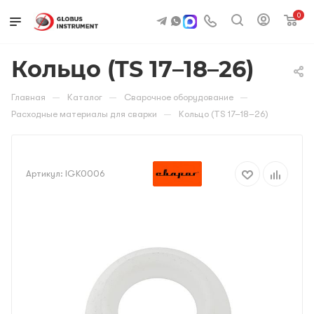
0
Кольцо (TS 17–18–26)
—
—
—
Главная
Каталог
Сварочное оборудование
—
Расходные материалы для сварки
Кольцо (TS 17–18–26)
Артикул:
IGK0006