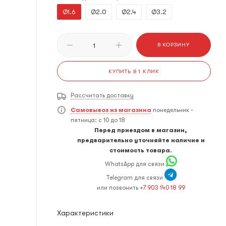
Ø1.6
Ø2.0
Ø2.4
Ø3.2
В КОРЗИНУ
КУПИТЬ В 1 КЛИК
Рассчитать доставку
Самовывоз из магазина
понедельник -
пятница: с 10 до 18
Перед приездом в магазин,
предварительно уточняйте наличие и
стоимость товара.
WhatsApp для связи
Telegram для связи
или позвонить
+7 903 140 18 99
Характеристики