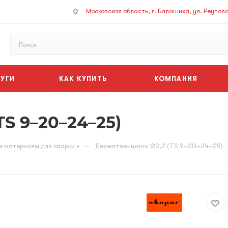
Московская область, г. Балашиха, ул. Реутовск
УГИ
КАК КУПИТЬ
КОМПАНИЯ
TS 9–20–24–25)
—
е материалы для сварки
Держатель цанги Ø3,2 (TS 9–20–24–25)