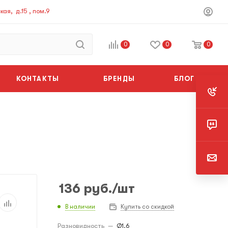
ая, д.15 , пом.9
0
0
0
КОНТАКТЫ
БРЕНДЫ
БЛОГ
136
руб.
/шт
В наличии
Купить со скидкой
Разновидность
—
Ø1.6