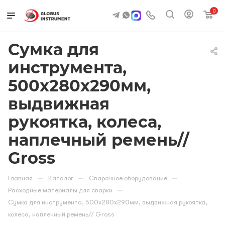
0
Сумка для
инструмента,
500х280х290мм,
выдвижная
рукоятка, колеса,
наплечный ремень//
Gross
—
—
—
Главная
Каталог
Сварочное оборудование
—
Расходные материалы для сварки
Сумка для инструмента, 500х280х290мм, выдвижная рукоятка,
колеса, наплечный ремень// Gross