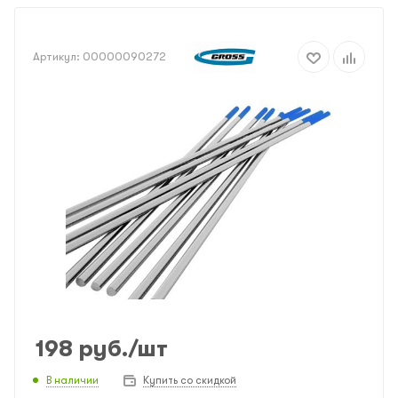
Артикул:
00000090272
198
руб.
/шт
В наличии
Купить со скидкой