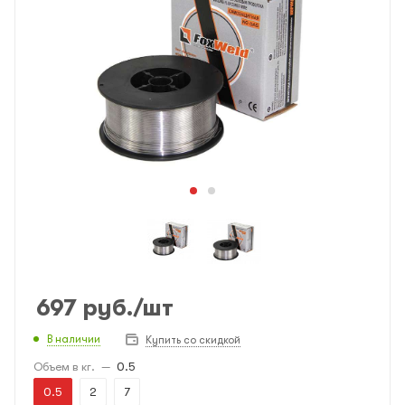
697
руб.
/шт
В наличии
Купить со скидкой
Объем в кг.
—
0.5
0.5
2
7