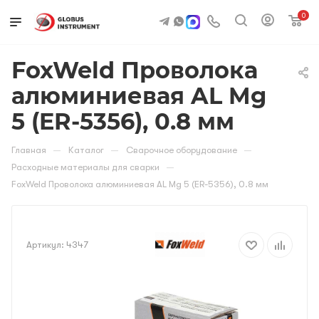
0
FoxWeld Проволока
алюминиевая AL Mg
5 (ER-5356), 0.8 мм
—
—
—
Главная
Каталог
Сварочное оборудование
—
Расходные материалы для сварки
FoxWeld Проволока алюминиевая AL Mg 5 (ER-5356), 0.8 мм
Артикул:
4347