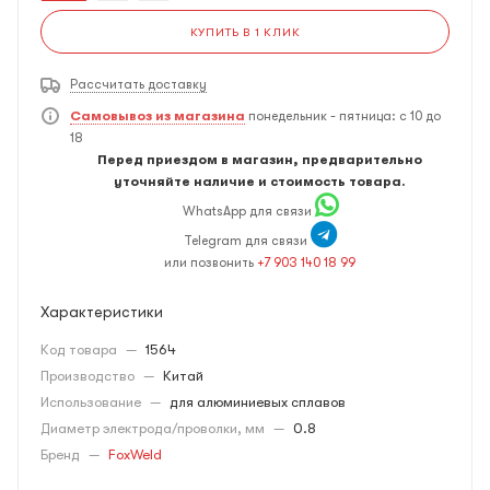
КУПИТЬ В 1 КЛИК
Рассчитать доставку
Самовывоз из магазина
понедельник - пятница: с 10 до
18
Перед приездом в магазин, предварительно
уточняйте наличие и стоимость товара.
WhatsApp для связи
Telegram для связи
или позвонить
+7 903 140 18 99
Характеристики
Код товара
—
1564
Производство
—
Китай
Использование
—
для алюминиевых сплавов
Диаметр электрода/проволки, мм
—
0.8
Бренд
—
FoxWeld