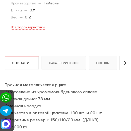
Производство
—
Тайвань
Длина
—
0.11
Вес
—
0.2
Все характеристики
ОПИСАНИЕ
ХАРАКТЕРИСТИКИ
ОТЗЫВЫ
К
Прочная металлическая ручка.
Изготовлена из хромомолибденового сплава.
Рабочая длина: 73 мм.
Сменная насадка.
Количество в оптовой упаковке: 100 шт. и 20 шт.
Габаритные размеры: 150/110/20 мм. (Д/Ш/В)
Вес: 200 гр.