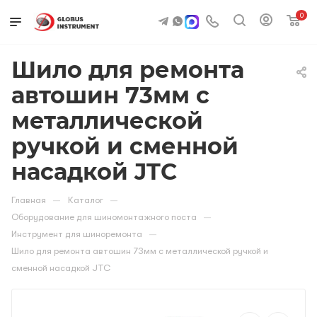
0
Шило для ремонта
автошин 73мм с
металлической
ручкой и сменной
насадкой JTC
—
—
Главная
Каталог
—
Оборудование для шиномонтажного поста
—
Инструмент для шиноремонта
Шило для ремонта автошин 73мм с металлической ручкой и
сменной насадкой JTC