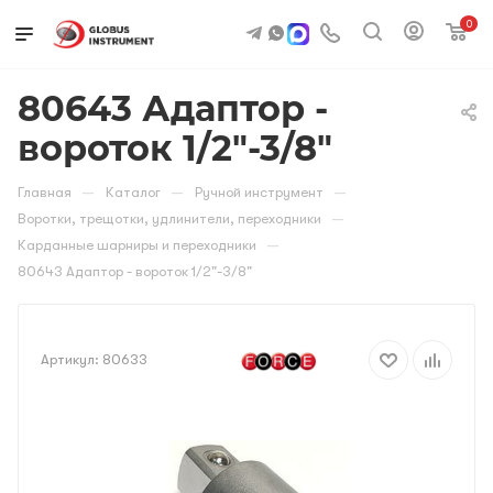
0
80643 Адаптор -
вороток 1/2"-3/8"
—
—
—
Главная
Каталог
Ручной инструмент
—
Воротки, трещотки, удлинители, переходники
—
Карданные шарниры и переходники
80643 Адаптор - вороток 1/2"-3/8"
Артикул:
80633