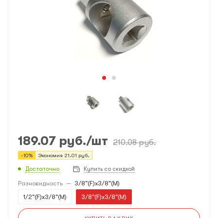
189.07
руб.
/шт
210.08
руб.
-
10
%
Экономия
21.01
руб.
Достаточно
Купить со скидкой
Разновидность
—
3/8"(F)x3/8"(M)
1/2"(F)x3/8"(M)
3/8"(F)x3/8"(M)