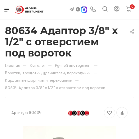
0
80634 Адаптор 3/8" х
1/2" с отверстием
под вороток
—
—
—
Главная
Каталог
Ручной инструмент
—
Воротки, трещотки, удлинители, переходники
—
Карданные шарниры и переходники
80634 Адаптор 3/8" х 1/2" с отверстием под вороток
Артикул:
80634