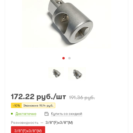
172.22
руб.
/шт
191.36
руб.
-
10
%
Экономия
19.14
руб.
Достаточно
Купить со скидкой
Разновидность
—
3/8"(F)x3/8"(M)
3/8"(F)x3/8"(M)