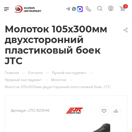
0
Молоток 105х300мм
двухсторонний
пластиковый боек
JTC
—
—
—
Главная
Каталог
Ручной инструмент
—
—
Ударный инструмент
Молотки
Молоток 105х300мм двухсторонний пластиковый боек JTC
Артикул:
JTC-523416