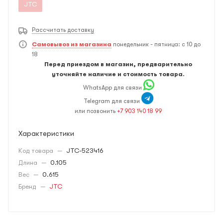
JTC
Рассчитать доставку
Самовывоз из магазина
понедельник - пятница: с 10 до
18
Перед приездом в магазин, предварительно
уточняйте наличие и стоимость товара.
WhatsApp для связи
Telegram для связи
или позвонить
+7 903 140 18 99
Характеристики
Код товара
—
JTC-523416
Длина
—
0.105
Вес
—
0.615
Бренд
—
JTC