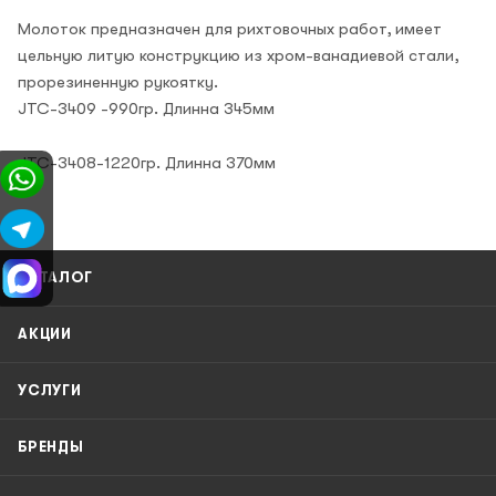
Молоток предназначен для рихтовочных работ, имеет
цельную литую конструкцию из хром-ванадиевой стали,
прорезиненную рукоятку.
JTC-3409 -990гр. Длинна 345мм
JTC-3408-1220гр. Длинна 370мм
КАТАЛОГ
АКЦИИ
УСЛУГИ
БРЕНДЫ