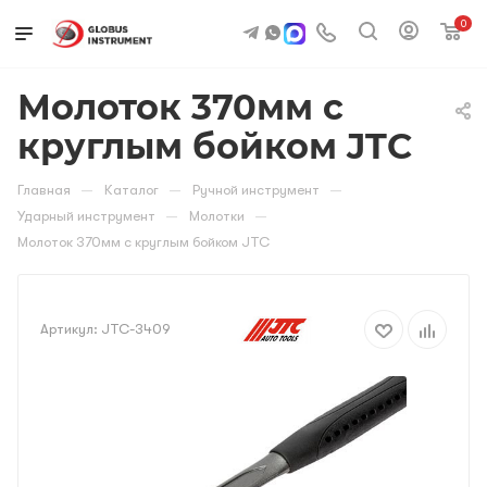
0
Молоток 370мм с
круглым бойком JTC
—
—
—
Главная
Каталог
Ручной инструмент
—
—
Ударный инструмент
Молотки
Молоток 370мм с круглым бойком JTC
Артикул:
JTC-3409