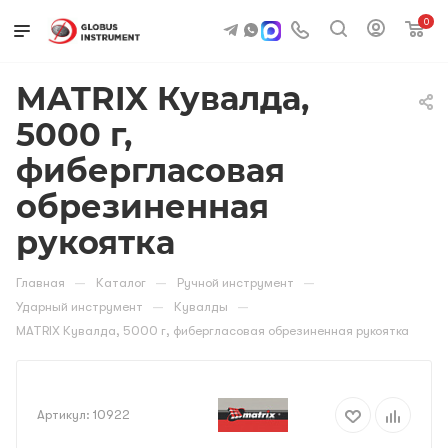
0
MATRIX Кувалда,
5000 г,
фибергласовая
обрезиненная
рукоятка
—
—
—
Главная
Каталог
Ручной инструмент
—
—
Ударный инструмент
Кувалды
MATRIX Кувалда, 5000 г, фибергласовая обрезиненная рукоятка
Артикул:
10922