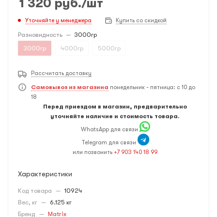
1 320
руб.
/шт
Уточняйте у менеджера
Купить со скидкой
Разновидность
—
3000гр
3000гр
4000гр
5000гр
Рассчитать доставку
Самовывоз из магазина
понедельник - пятница: с 10 до
18
Перед приездом в магазин, предварительно
уточняйте наличие и стоимость товара.
WhatsApp для связи
Telegram для связи
или позвонить
+7 903 140 18 99
Характеристики
Код товара
—
10924
Вес, кг
—
6.125 кг
Бренд
—
Matrix