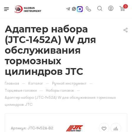
0
Адаптер набора
(JTC-1452А) W для
обслуживания
тормозных
цилиндров JTC
—
—
—
Главная
Каталог
Ручной инструмент
—
—
Торцевые головки
Наборы головок
Адаптер набора (JTC-1452А) W для обслуживания тормозных
цилиндров JTC
Артикул:
JTC-1452A-B2