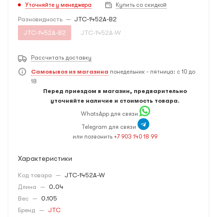
Уточняйте у менеджера
Купить со скидкой
Разновидность
—
JTC-1452A-B2
JTC-1452A-B2
JTC-1452A-W
Рассчитать доставку
Самовывоз из магазина
понедельник - пятница: с 10 до
18
Перед приездом в магазин, предварительно
уточняйте наличие и стоимость товара.
WhatsApp для связи
Telegram для связи
или позвонить
+7 903 140 18 99
Характеристики
Код товара
—
JTC-1452A-W
Длина
—
0.04
Вес
—
0.105
Бренд
—
JTC