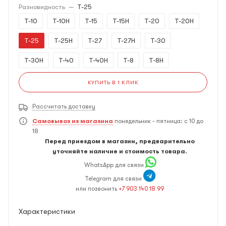
Разновидность
—
T-25
T-10
T-10H
T-15
T-15H
T-20
T-20H
T-25
T-25H
T-27
T-27H
T-30
T-30H
T-40
T-40H
T-8
T-8H
КУПИТЬ В 1 КЛИК
Рассчитать доставку
Самовывоз из магазина
понедельник - пятница: с 10 до
18
Перед приездом в магазин, предварительно
уточняйте наличие и стоимость товара.
WhatsApp для связи
Telegram для связи
или позвонить
+7 903 140 18 99
Характеристики