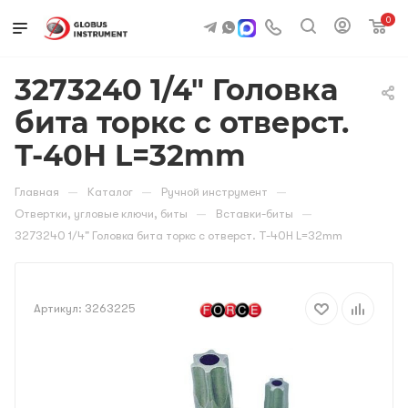
0
3273240 1/4" Головка
бита торкс с отверст.
Т-40Н L=32mm
—
—
—
Главная
Каталог
Ручной инструмент
—
—
Отвертки, угловые ключи, биты
Вставки-биты
3273240 1/4" Головка бита торкс с отверст. Т-40Н L=32mm
Артикул:
3263225