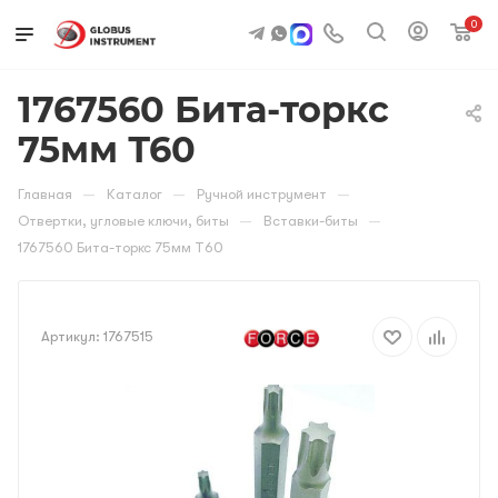
0
1767560 Бита-торкс
75мм Т60
—
—
—
Главная
Каталог
Ручной инструмент
—
—
Отвертки, угловые ключи, биты
Вставки-биты
1767560 Бита-торкс 75мм Т60
Артикул:
1767515