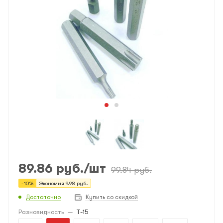
89.86
руб.
/шт
99.84
руб.
-
10
%
Экономия
9.98
руб.
Достаточно
Купить со скидкой
Разновидность
—
T-15