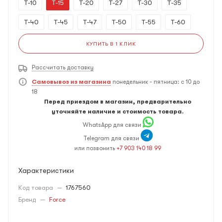
T-10
T-15
T-20
T-27
T-30
T-35
T-40
T-45
T-47
T-50
T-55
T-60
КУПИТЬ В 1 КЛИК
Рассчитать доставку
Самовывоз из магазина
понедельник - пятница: с 10 до
18
Перед приездом в магазин, предварительно
уточняйте наличие и стоимость товара.
WhatsApp для связи
Telegram для связи
или позвонить
+7 903 140 18 99
Характеристики
Код товара
—
1767560
Бренд
—
Force