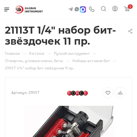
0
21113T 1/4" набор бит-
звёздочек 11 пр.
—
—
—
Главная
Каталог
Ручной инструмент
—
—
Отвертки, угловые ключи, биты
Наборы вставок-бит
21113T 1/4" набор бит-звёздочек 11 пр.
Артикул:
21113T