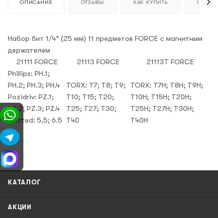
ОПИСАНИЕ
ОТЗЫВЫ
КАК КУПИТЬ
ОПЛАТ
Набор бит 1/4" (25 мм) 11 предметов FORCE с магнитным
держателем
21111 FORCE
21113 FORCE
21113T FORCE
Phillips: PH.1;
PH.2; PH.3; PH.4
TORX: T7; T8; T9;
TORX: T7H; T8H; T9H;
Pozidriv: PZ.1;
T10; T15; T20;
T10H; T15H; T20H;
PZ.2; PZ.3; PZ.4
T25; T27; T30;
T25H; T27H; T30H;
Slotted: 5.5; 6.5
T40
T40H
мм
КАТАЛОГ
АКЦИИ