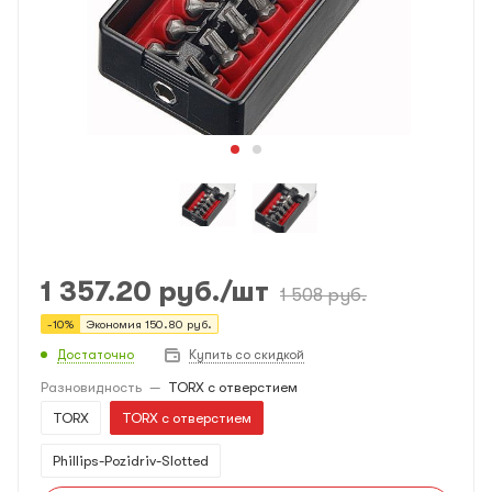
1 357.20
руб.
/шт
1 508
руб.
-
10
%
Экономия
150.80
руб.
Достаточно
Купить со скидкой
Разновидность
—
TORX с отверстием
TORX
TORX с отверстием
​Phillips-Pozidriv-Slotted