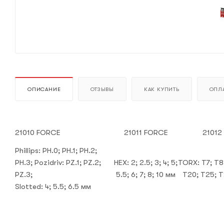
ОПИСАНИЕ
ОТЗЫВЫ
КАК КУПИТЬ
ОПЛА
21010 FORCE
21011 FORCE
21012
Phillips: PH.0; PH.1; PH.2;
PH.3; Pozidriv: PZ.1; PZ.2;
HEX: 2; 2.5; 3; 4; 5;
TORX: T7; T8;
PZ.3;
5.5; 6; 7; 8; 10 мм
T20; T25; T
Slotted: 4; 5.5; 6.5 мм