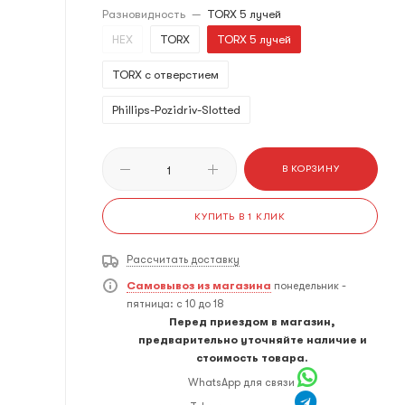
Разновидность
—
TORX 5 лучей
HEX
TORX
TORX 5 лучей
TORX с отверстием
​Phillips-Pozidriv-Slotted
В КОРЗИНУ
КУПИТЬ В 1 КЛИК
Рассчитать доставку
Самовывоз из магазина
понедельник -
пятница: с 10 до 18
Перед приездом в магазин,
предварительно уточняйте наличие и
стоимость товара.
WhatsApp для связи