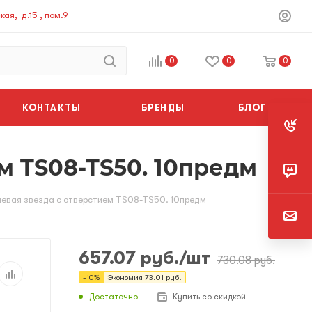
ая, д.15 , пом.9
0
0
0
КОНТАКТЫ
БРЕНДЫ
БЛОГ
ем TS08-TS50. 10предм
учевая звезда с отверстием TS08-TS50. 10предм
657.07
руб.
/шт
730.08
руб.
-
10
%
Экономия
73.01
руб.
Достаточно
Купить со скидкой