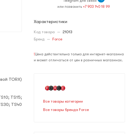
Telegram для связи
или позвонить
+7 903 140 18 99
Характеристики
Код товара
—
21013
Бренд
—
Force
!
Цена действительна только для интернет-магазина
и может отличаться от цен в розничных магазинах.
евой TORX)
S10; TS15;
Все товары категории
TS30; TS40
Все товары бренда Force