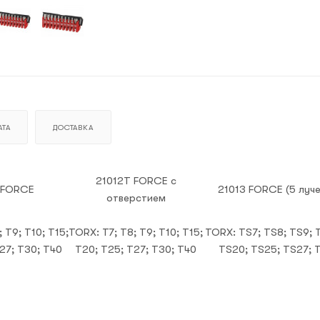
ТА
ДОСТАВКА
21012T FORCE с
 FORCE
21013 FORCE (5 луч
отверстием
 T9; T10; T15;
TORX: T7; T8; T9; T10; T15;
TORX: TS7; TS8; TS9; T
27; T30; T40
T20; T25; T27; T30; T40
TS20; TS25; TS27; 