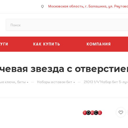
Московская область, г. Балашиха, ул. Реутовск
УГИ
КАК КУПИТЬ
КОМПАНИЯ
учевая звезда с отверсти
—
—
ые ключи, биты
Наборы вставок-бит
21013 1/4"Набор бит 5-л