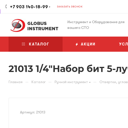
+7 903 140-18-99
ЗАКАЗАТЬ ЗВОНОК
Инструмент и Оборудование для
вашего СТО
КАТАЛОГ
АКЦИИ
УСЛ
21013 1/4"Набор бит 5-л
—
—
—
Главная
Каталог
Ручной инструмент
Отвертки, углов
Артикул:
21013