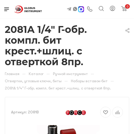
0
2081A 1/4" Г-обр.
компл. бит
крест.+шлиц. с
отверткой 8пр.
—
—
—
Главная
Каталог
Ручной инструмент
—
—
Отвертки, угловые ключи, биты
Наборы вставок-бит
2081A 1/4" Г-обр. компл. бит крест.+шлиц. с отверткой 8пр.
Артикул:
2081B