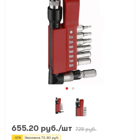
655.20
руб.
/шт
728
руб.
-
10
%
Экономия
72.80
руб.