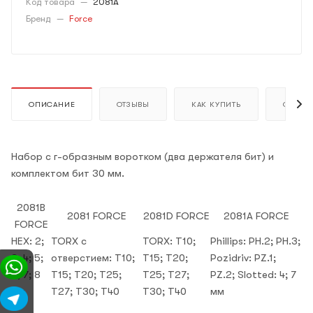
Код товара
—
2081A
Бренд
—
Force
ОПИСАНИЕ
ОТЗЫВЫ
КАК КУПИТЬ
ОПЛАТ
Набор с г-образным воротком (два держателя бит) и
комплектом бит 30 мм.
2081B
2081 FORCE
2081D FORCE
2081A FORCE
FORCE
HEX: 2;
TORX c
TORX: T10;
Phillips: PH.2; PH.3;
3; 4; 5;
отверстием: T10;
T15; T20;
Pozidriv: PZ.1;
6; 7; 8
T15; T20; T25;
T25; T27;
PZ.2; Slotted: 4; 7
мм
T27; T30; T40
T30; T40
мм