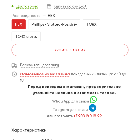
Достаточно
Купить со скидкой
Разновидность
—
HEX
HEX
Phillips- Slotted-Pozidriv
TORX
TORX с отв.
КУПИТЬ В 1 КЛИК
Рассчитать доставку
Самовывоз из магазина
понедельник - пятница: с 10 до
18
Перед приездом в магазин, предварительно
уточняйте наличие и стоимость товара.
WhatsApp для связи
Telegram для связи
или позвонить
+7 903 140 18 99
Характеристики