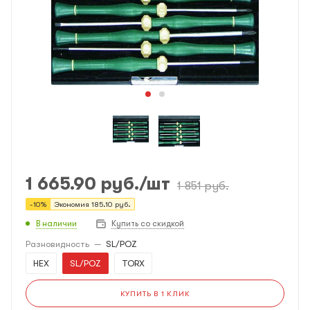
1 665.90
руб.
/шт
1 851
руб.
-
10
%
Экономия
185.10
руб.
В наличии
Купить со скидкой
Разновидность
—
SL/POZ
HEX
SL/POZ
TORX
КУПИТЬ В 1 КЛИК