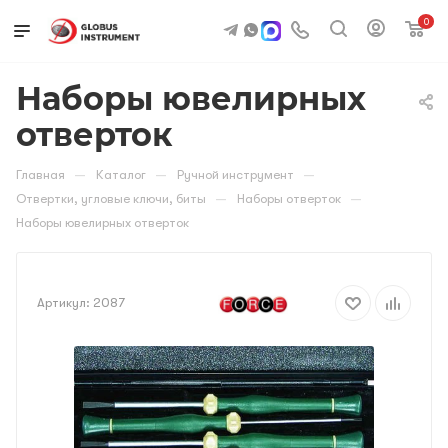
0
Наборы ювелирных
отверток
—
—
—
Главная
Каталог
Ручной инструмент
—
—
Отвертки, угловые ключи, биты
Наборы отверток
Наборы ювелирных отверток
Артикул:
2087