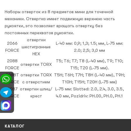
Наборы отверток из 8 предметов мини для точечной
механики. Отвертка имеет подвижную верхнюю часть
рукоятки, это позволяет вращать отвертку без
постоянных перехватов рукоятки.
отвертки
2066
L-40 мм: 0,9; 1,3; 1.5; мм, L-75 мм:
шестигранные
FORCE
2.0; 2,5; 3,0 мм
HEX
2088
T5; T6; T7; T8 (L-40 мм), T9; T10;
отвертки TORX
FORCE
T15; T20 (L-75 мм).
2088T
отвертки TORX
T5H; T6H; T7H; T8H (L-40 мм), T9H;
FORCE
с отверстием
T10H; T15H; T20H (L-75 мм)
2087
отвертки шлиц/
L-75 мм: Slotted: 2.0, 2.4, 3.0, 3.5,
FORCE
крест
4.0 мм, Pozidriv: PH.00, PH.0, PH.1
КАТАЛОГ