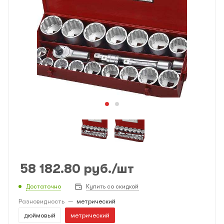
58 182.80
руб.
/шт
Достаточно
Купить со скидкой
Разновидность
—
метрический
дюймовый
метрический